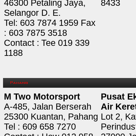
46300 Petaling Jaya,
8433
Selangor D. E.
Tel: 603 7874 1959 Fax
: 603 7875 3518
Contact : Tee 019 339
1188
M Two Motorsport
Pusat E
A-485, Jalan Berserah
Air Kere
25300 Kuantan, Pahang
Lot 2, K
Tel : 609 658 7270
Perindust