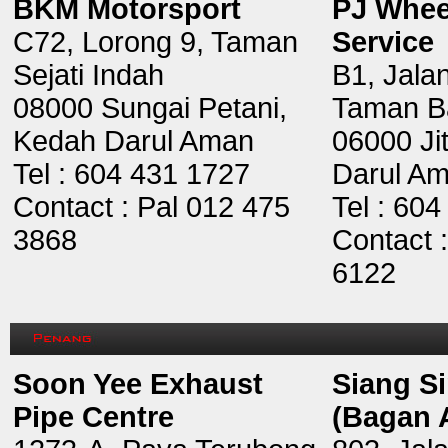
BKM Motorsport
PJ Whee
C72, Lorong 9, Taman
Service
Sejati Indah
B1, Jala
08000 Sungai Petani,
Taman B
Kedah Darul Aman
06000 Ji
Tel : 604 431 1727
Darul A
Contact : Pal 012 475
Tel : 60
3868
Contact 
6122
Soon Yee Exhaust
Siang Si
Pipe Centre
(Bagan 