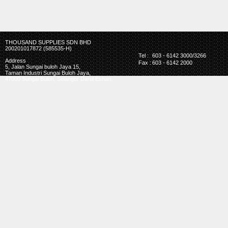
THOUSAND SUPPLIES SDN BHD
200201017872 (585535-H)
Tel :
603 - 6142 3000/3266
Address
Fax :
603 - 6142 2000
5, Jalan Sungai buloh Jaya 15,
Taman Industri Sungai Buloh Jaya,
47000 Sungai Buloh, Selangor Darul Eshan.