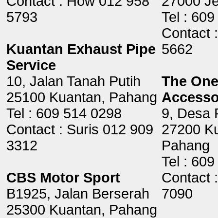
Contact : How 012 958
27000 Je
5793
Tel : 60
Contact 
Kuantan Exhaust Pipe
5662
Service
10, Jalan Tanah Putih
The One
25100 Kuantan, Pahang
Accesso
Tel : 609 514 0298
9, Desa 
Contact : Suris 012 909
27200 Ku
3312
Pahang
Tel : 60
CBS Motor Sport
Contact 
B1925, Jalan Berserah
7090
25300 Kuantan, Pahang