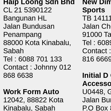
Haip Loong Sdn Bhd
New Dim
CL 21 5390122
Sports
Bangunan HL
TB 14111
Jalan Bundusan
Jalan Ch
Penampang
91000 T
88000 Kota Kinabalu,
Tel : 60
Sabah
Contact 
Tel : 6088 701 133
816 666
Contact : Johnny 012
868 6638
Initial D
Accesso
Work Form Auto
U0448, G
12042, 88822 Kota
Jalan Bu
Kinabalu, Sabah
P.O Box 