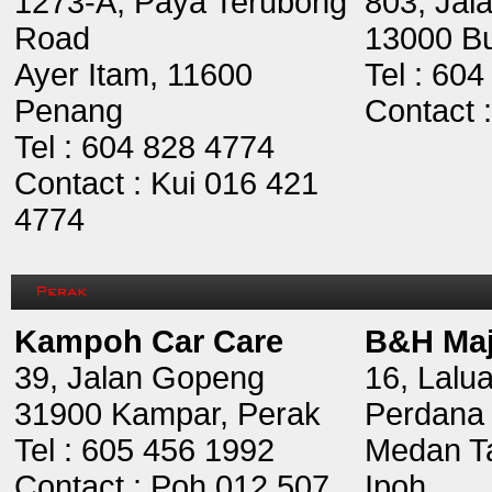
1273-A, Paya Terubong
803, Jal
Road
13000 Bu
Ayer Itam, 11600
Tel : 60
Penang
Contact 
Tel : 604 828 4774
Contact : Kui 016 421
4774
Kampoh Car Care
B&H Maj
39, Jalan Gopeng
16, Lalu
31900 Kampar, Perak
Perdana
Tel : 605 456 1992
Medan T
Contact : Poh 012 507
Ipoh