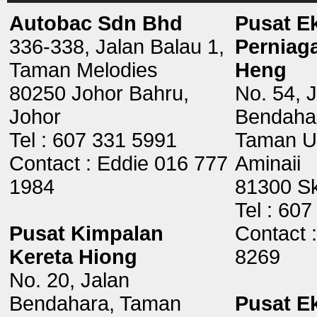
Autobac Sdn Bhd
Pusat E
336-338, Jalan Balau 1,
Perniag
Taman Melodies
Heng
80250 Johor Bahru,
No. 54, 
Johor
Bendaha
Tel : 607 331 5991
Taman U
Contact : Eddie 016 777
Aminaii
1984
81300 Sk
Tel : 60
Pusat Kimpalan
Contact 
Kereta Hiong
8269
No. 20, Jalan
Bendahara, Taman
Pusat E