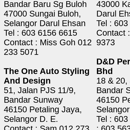
Bandar Baru Sg Buloh
43000 Ka
47000 Sungai Buloh,
Darul Eh
Selangor Darul Ehsan
Tel : 60
Tel : 603 6156 6615
Contact 
Contact : Miss Goh 012
9373
233 5071
D&D Per
The One Auto Styling
Bhd
And Design
18 & 20,
51, Jalan PJS 11/9,
Bandar 
Bandar Sunway
46150 Pe
46150 Petaling Jaya,
Selangor
Selangor D. E.
Tel : 60
Contact : Sam 012 273
: 603 56