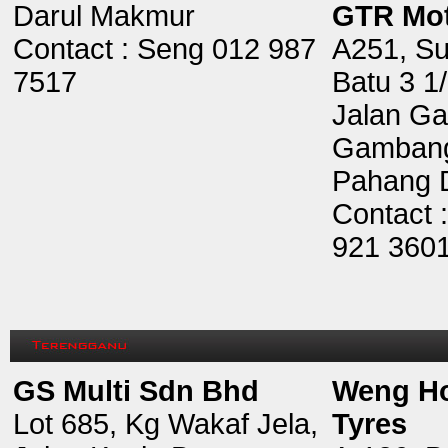
Darul Makmur
GTR Mot
Contact : Seng 012 987
A251, Su
7517
Batu 3 1
Jalan G
Gamban
Pahang 
Contact 
921 360
GS Multi Sdn Bhd
Weng Ho
Lot 685, Kg Wakaf Jela,
Tyres