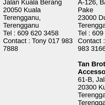
Jalan Kuala Berang
A-126, B
20050 Kuala
Pake
Terengganu,
23000 D
Terengganu
Terengg
Tel : 609 620 3458
Tel : 60
Contact : Tony 017 983
Contact 
7888
983 316
Tan Bro
Accesso
61-B, Jal
20300 K
Terengg
Terengg