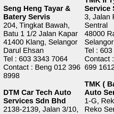
TMK II T
Seng Heng Tayar &
Service
Batery Servis
3, Jalan
204, Tingkat Bawah,
Sentral
Batu 1 1/2 Jalan Kapar
48000 R
41400 Klang, Selangor
Selangor
Darul Ehsan
Tel : 60
Tel : 603 3343 7064
Contact 
Contact : Beng 012 396
699 161
8998
TMK ( Ba
DTM Car Tech Auto
Auto Se
Services Sdn Bhd
1-G, Rek
2138-2139, Jalan 3/10,
Reko Sen